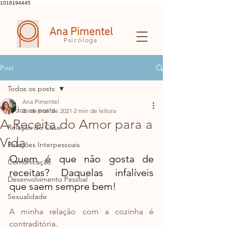
1016194445
Ana Pimentel
Psicóloga
Post
Todos os posts
Ana Pimentel
Todos os posts
26 de mar. de 2021
2 min de leitura
A Receita do Amor para a
Relação de Casal
Vida
Relações Interpessoais
Quem é que não gosta de 
Comunicação
receitas? Daquelas infalíveis 
Desenvolvimento Pessoal
que saem sempre bem!
Sexualidade
A minha relação com a cozinha é 
contraditória.