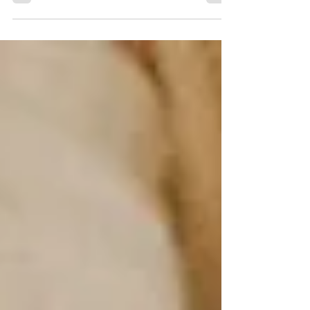
apelidados dos 4 Cavaleiros do Apocalipse,
que são as causas básicas do colapso de
uma relação de...