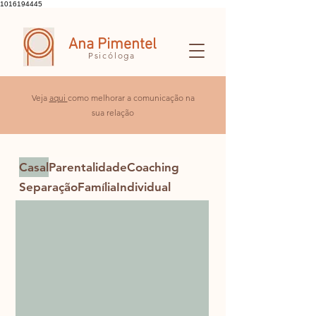
1016194445
Ana Pimentel
Psicóloga
Veja
aqui
como melhorar a comunicação na
sua relação
Casal
Parentalidade
Coaching
Separação
Família
Individual