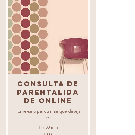
Consulta de
Parentalida
de online
Torne-se o pai ou mãe que deseja
ser
1 h 30 min
100
100 €