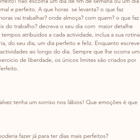
rfeito! não escolha um dia de fim de semana ou um dia
mal e perfeito. A que horas  se levanta? o que faz 
 horas vai trabalhar? onde almoça? com quem? o que faz
s do trabalho? decreva o seu dia com  maior detalhe 
s tempos atribuidos a cada actividade, inclua a sua rotina
ria, do seu dia, um dia perfeito e feliz. Enquanto escreve
actividades ao longo do dia. Sempre que lhe ocorra um
exercicio de liberdade, os únicos limites são criados por 
ferfeito.
Talvez tenha um sorriso nos lábios! Que emoções é que 
deria fazer já para ter dias mais perfeitos?