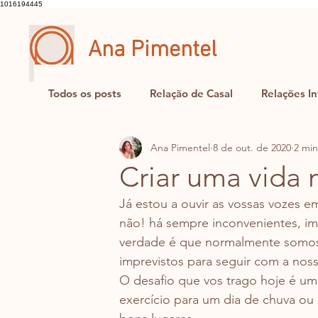
1016194445
Ana Pimentel
Psicóloga
Todos os posts
Relação de Casal
Relações In
Ana Pimentel
8 de out. de 2020
2 min
Sexualidade
Criar uma vida 
Já estou a ouvir as vossas vozes em
não! há sempre inconvenientes, im
verdade é que normalmente somos 
imprevistos para seguir com a nos
O desafio que vos trago hoje é um
exercício para um dia de chuva ou 