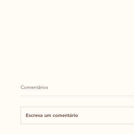
Comentários
Escreva um comentário
Como Regular Emoções
8 O