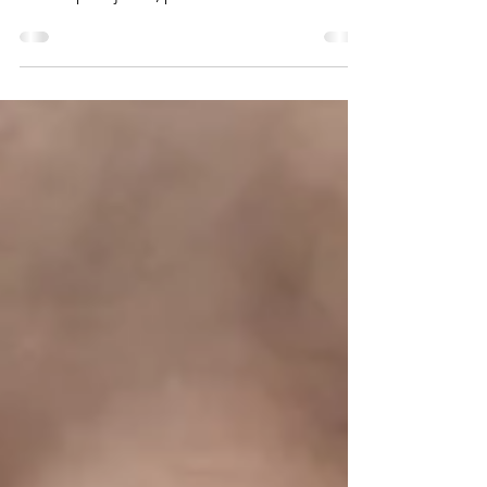
Se pensa que o caminho para o amor eterno
se faz oferecendo bombons e flores e
saindo para jantar, pense melhor!