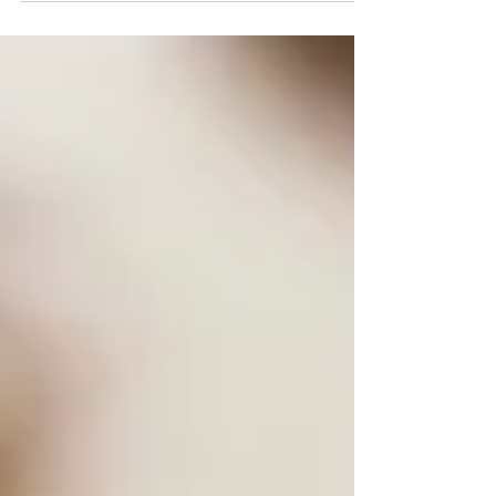
Na minha prática de Terapia de Casal, uma
das queixas mais recorrentes é a falta de
intimidade. Os membros do casal afastam-
se, deixam de...