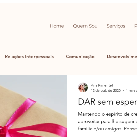
Home
Quem Sou
Serviços
Relações Interpessoais
Comunicação
Desenvolvime
Ana Pimentel
12 de out. de 2020
1 min 
DAR sem espera
Mantendo o espírito de cr
aproveitar para lhe sugerir
família e/ou amigos. Pense