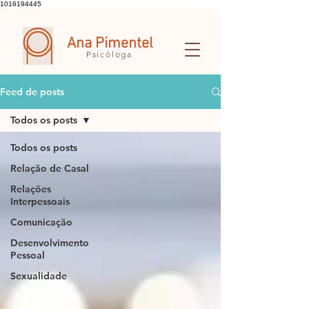
1016194445
Ana Pimentel
Psicóloga
Feed de posts
Todos os posts
Todos os posts
Relação de Casal
Relações
Interpessoais
Comunicação
Desenvolvimento
Pessoal
Sexualidade