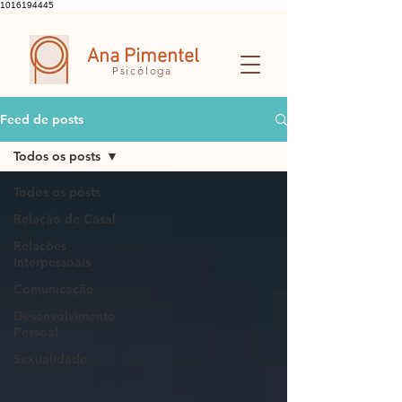
1016194445
Ana Pimentel
Psicóloga
Feed de posts
Todos os posts
Todos os posts
Relação de Casal
Relações
Interpessoais
Comunicação
Desenvolvimento
Pessoal
Sexualidade