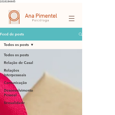
1016194445
Ana Pimentel
Psicóloga
Feed de posts
Todos os posts
Todos os posts
Relação de Casal
Relações
Interpessoais
Comunicação
Desenvolvimento
Pessoal
Sexualidade