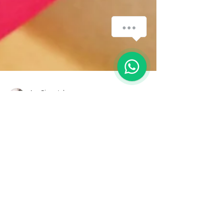
How can we help you?
1
Ana Pimentel
12 de out. de 2020
1 min de leitura
DAR sem esperar retorno
Mantendo o espírito de crescimento e
mudança, vou aproveitar para lhe sugerir
algo para partilhar com a sua família e/ou
amigos. Pense em...