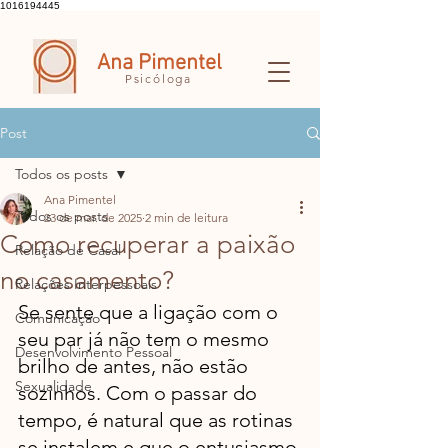
1016194445
Ana Pimentel
Psicóloga
Post
Todos os posts
Ana Pimentel
Todos os posts
23 de mar. de 2025
2 min de leitura
Como recuperar a paixão
Relação de Casal
no casamento?
Relações Interpessoais
Se sente que a ligação com o 
Comunicação
seu par já não tem o mesmo 
Desenvolvimento Pessoal
brilho de antes, não estão 
Sexualidade
sozinhos. Com o passar do 
tempo, é natural que as rotinas 
se instalem e que o entusiasmo 