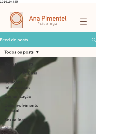
1016194445
Ana Pimentel
Psicóloga
Feed de posts
Todos os posts
Todos os posts
Relação de Casal
Relações
Interpessoais
Comunicação
Desenvolvimento
Pessoal
Sexualidade