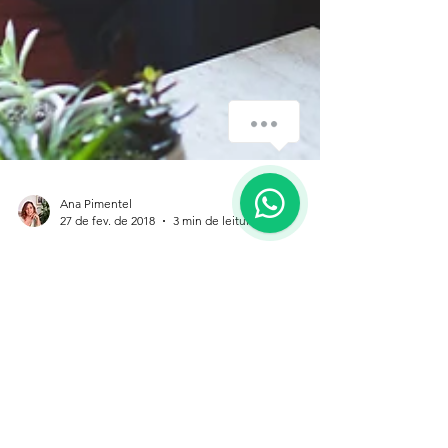
How can we help you?
1
Ana Pimentel
27 de fev. de 2018
3 min de leitura
14 dicas para relações
interpessoais à prova de
bala!
Comunicar é uma competência complexa,