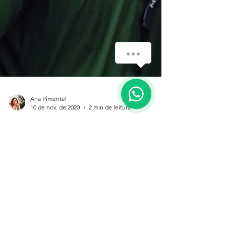
How can we help you?
1
Ana Pimentel
10 de nov. de 2020
2 min de leitura
Dependência ou
Independência
emocional?
É um lugar comum dizer-se que somos seres