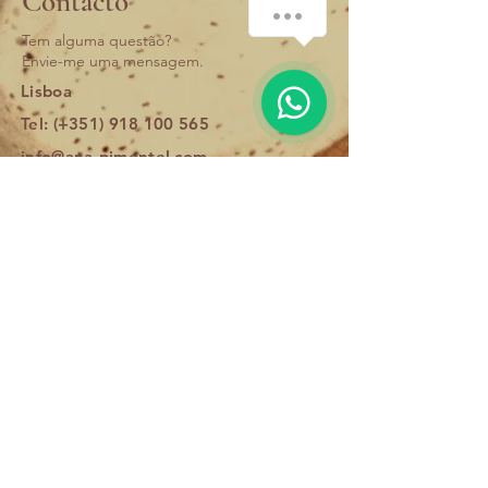
Contacto
How can we help you?
Tem alguma questão?
Envie-me uma
mensagem.
1
Lisboa
Tel: (+351)
918 100 565
info@ana-pimentel.com