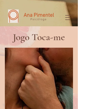
1016194445
Ana Pimentel
Psicóloga
Jogo Toca-me