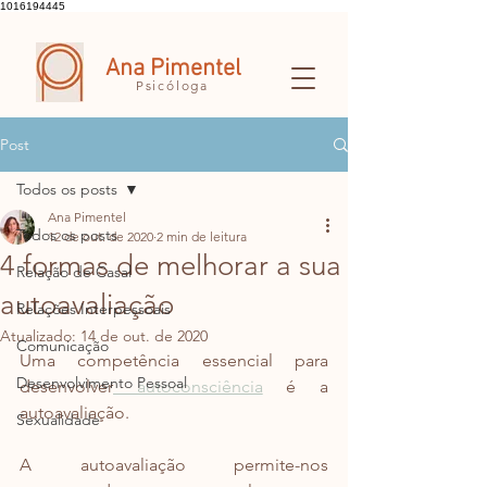
1016194445
Ana Pimentel
Psicóloga
Post
Todos os posts
Ana Pimentel
Todos os posts
12 de out. de 2020
2 min de leitura
4 formas de melhorar a sua
Relação de Casal
autoavaliação
Relações Interpessoais
Atualizado:
14 de out. de 2020
Comunicação
Uma competência essencial para 
Desenvolvimento Pessoal
desenvolver
 autoconsciência
 é a 
autoavaliação.
Sexualidade
A autoavaliação permite-nos 