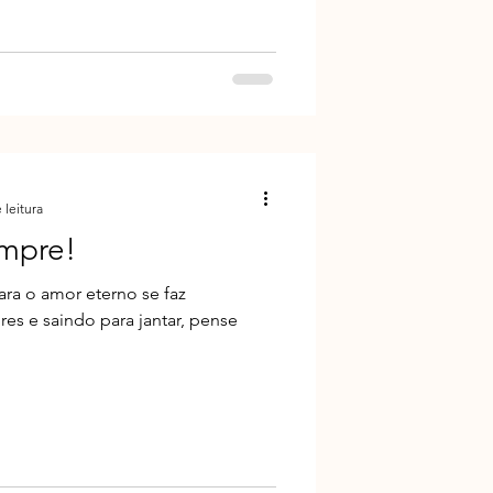
 leitura
empre!
ra o amor eterno se faz
es e saindo para jantar, pense