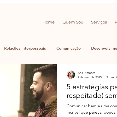
Home
Quem Sou
Serviços
Relações Interpessoais
Comunicação
Desenvolvime
Ana Pimentel
9 de mai. de 2025
3 min d
5 estratégias p
respeitado) sem
Comunicar bem é uma comp
incrível que pareça, pouc