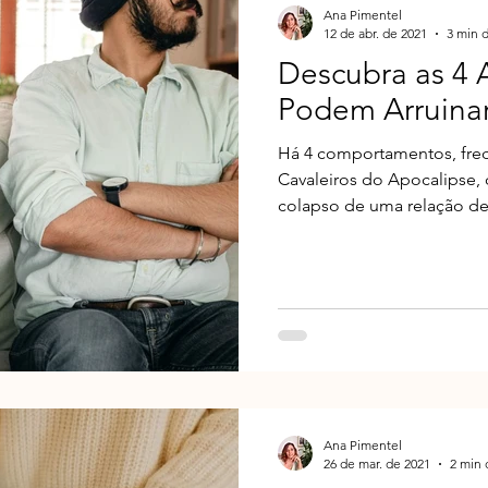
Ana Pimentel
12 de abr. de 2021
3 min d
Descubra as 4
Podem Arruina
Há 4 comportamentos, fre
Cavaleiros do Apocalipse, 
colapso de uma relação de.
Ana Pimentel
26 de mar. de 2021
2 min 