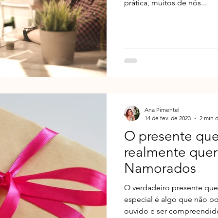
prática, muitos de nós...
Ana Pimentel
14 de fev. de 2023
2 min d
O presente que
realmente quer
Namorados
O verdadeiro presente que 
especial é algo que não po
ouvido e ser compreendid