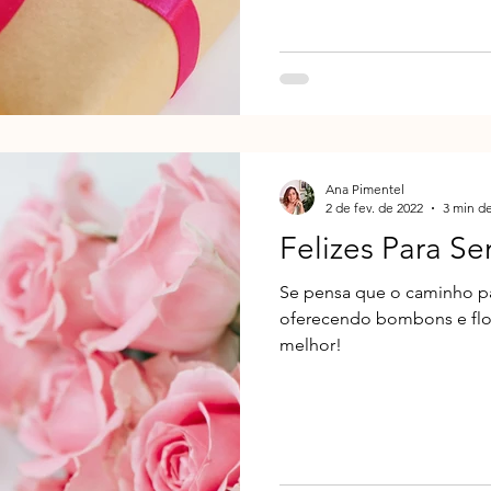
Ana Pimentel
2 de fev. de 2022
3 min de
Felizes Para S
Se pensa que o caminho pa
oferecendo bombons e flor
melhor!